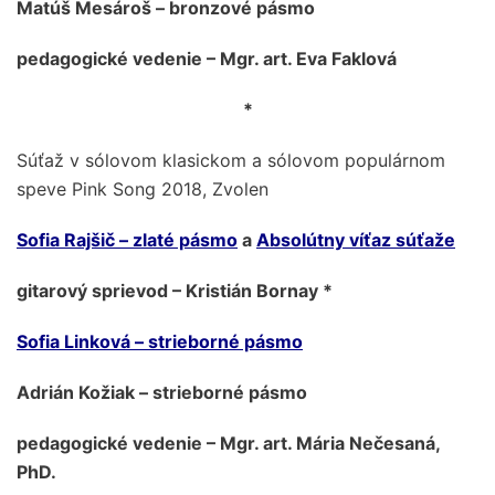
Matúš Mesároš – bronzové pásmo
pedagogické vedenie – Mgr. art. Eva Faklová
*
Súťaž v sólovom klasickom a sólovom populárnom
speve Pink Song 2018, Zvolen
Sofia Rajšič – zlaté pásmo
a
Absolútny víťaz súťaže
gitarový sprievod – Kristián Bornay *
Sofia Linková – strieborné pásmo
Adrián Kožiak – strieborné pásmo
pedagogické vedenie – Mgr. art. Mária Nečesaná,
PhD.