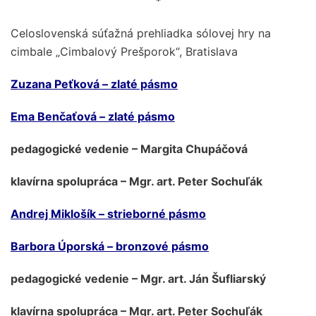
*
Celoslovenská súťažná prehliadka sólovej hry na
cimbale „Cimbalový Prešporok“, Bratislava
Zuzana Peťková – zlaté pásmo
Ema Benčaťová – zlaté pásmo
pedagogické vedenie – Margita Chupáčová
klavírna spolupráca – Mgr. art. Peter Sochuľák
Andrej Miklošík – strieborné pásmo
Barbora Úporská – bronzové pásmo
pedagogické vedenie – Mgr. art. Ján Šufliarský
klavírna spolupráca – Mgr. art. Peter Sochuľák