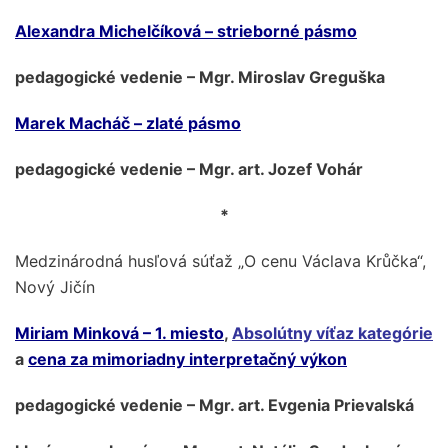
Alexandra Michelčíková – strieborné pásmo
pedagogické vedenie – Mgr. Miroslav Greguška
Marek Macháč – zlaté pásmo
pedagogické vedenie – Mgr. art. Jozef Vohár
*
Medzinárodná husľová súťaž „O cenu Václava Krůčka“,
Nový Jičín
Miriam Minková – 1. miesto
,
Absolútny víťaz kategórie
a
cena za mimoriadny interpretačný výkon
pedagogické vedenie – Mgr. art. Evgenia Prievalská