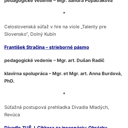
pedagogické vedenie – Mgr. Sandra Popaďáková
*
Celoslovenská súťaž v hre na viole „Talenty pre
Slovensko“, Dolný Kubín
František Stračina – strieborné pásmo
pedagogické vedenie – Mgr. art. Dušan Radič
klavírna spolupráca – Mgr. et Mgr. art. Anna Burdová,
PhD.
*
Súťažná postupová prehliadka Divadla Mladých,
Revúca
Divadlo ZUŠ J. Cikkera za inscenáciu: Obrázky