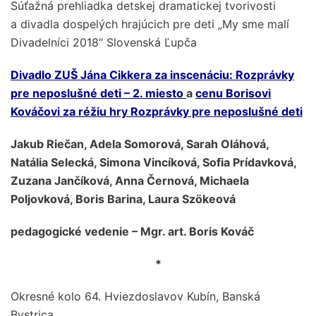
Súťažná prehliadka detskej dramatickej tvorivosti
a divadla dospelých hrajúcich pre deti „My sme malí
Divadelníci 2018“ Slovenská Ľupča
Divadlo ZUŠ Jána Cikkera za inscenáciu: Rozprávky
pre neposlušné deti – 2. miesto
a
cenu Borisovi
Kováčovi za réžiu hry Rozprávky pre neposlušné deti
Jakub Riečan, Adela Somorová, Sarah Oláhová,
Natália Selecká, Simona Vincíková, Sofia Prídavková,
Zuzana Jančíková, Anna Černová, Michaela
Poljovková, Boris Barina, Laura Szökeová
pedagogické vedenie – Mgr. art. Boris Kováč
*
Okresné kolo 64. Hviezdoslavov Kubín, Banská
Bystrica