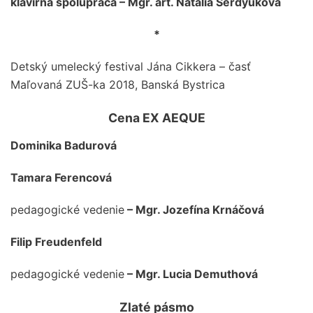
klavírna spolupráca – Mgr. art. Natália Serdyuková
*
Detský umelecký festival Jána Cikkera – časť
Maľovaná ZUŠ-ka 2018, Banská Bystrica
Cena EX AEQUE
Dominika Badurová
Tamara Ferencová
pedagogické vedenie
– Mgr. Jozefína Krnáčová
Filip Freudenfeld
pedagogické vedenie
– Mgr. Lucia Demuthová
Zlaté pásmo