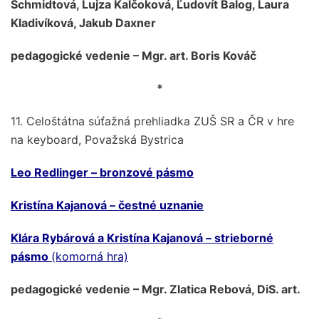
Schmidtová, Lujza Kalčoková, Ľudovít Balog, Laura
Kladivíková, Jakub Daxner
pedagogické vedenie – Mgr. art. Boris Kováč
*
11. Celoštátna súťažná prehliadka ZUŠ SR a ČR v hre
na keyboard, Považská Bystrica
Leo Redlinger – bronzové pásmo
Kristína Kajanová – čestné uznanie
Klára Rybárová a Kristína Kajanová – strieborné
pásmo
(komorná hra)
pedagogické vedenie – Mgr. Zlatica Rebová, DiS. art.